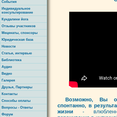
События
Индивидуальное
консультирование
Кундалини йога
Отзывы участников
Меценаты, спонсоры
Юридическая база
Новости
Статьи, интервью
Библиотека
Аудио
Видео
Галерея
Друзья, Партнеры
Контакты
Возможно, Вы о
Способы оплаты
спонтанно, в результ
Вопросы - Ответы
жизни
- влюбленнос
Форум