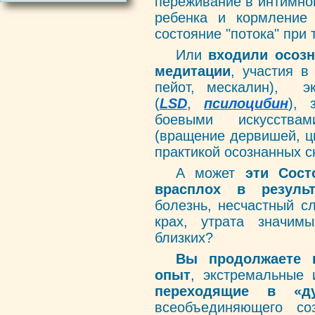
переживание в интимно
ребенка и кормление
состояние "потока" при 
Или
входили осозн
медитации
, участия 
пейот, мескалин), э
(
LSD
,
псилоцибин
), 
боевыми искусствам
(вращение дервишей, ци
практикой осознанных 
А может
эти Сост
врасплох в резуль
болезнь, несчастный с
крах, утрата значим
близких?
Вы продолжаете 
опыт
, экстремальные 
переходящие в «ду
всеобъединяющего со