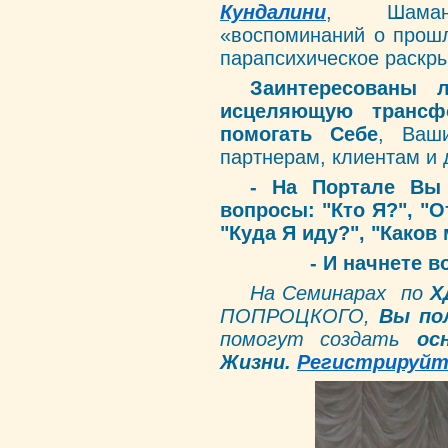
Кундалини
, Шаманс
«воспоминаний о прошл
парапсихическое раскр
Заинтересованы
исцеляющую
транс
помогать Себе
, Ваш
партнерам, клиентам и
-
На Портале
Вы 
вопросы: "Кто Я?", "О
"Куда Я иду?", "Каков
- И начнете 
На Семинарах по
Х
ПОПРОЦКОГО,
Вы
по
помогут создать
ос
Жизни
.
Регистрируйт