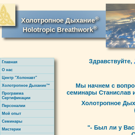
®
Холотропное Дыхание
®
Holotropic Breathwork
Здравствуйте,
Главная
О нас
Центр "Холонавт"
Мы начнем с вопро
Холотропное Дыхание™
семинары Станислав и
Программа
Сертификации
Холотропное Ды
Персоналии
Мой опыт
Семинары
"- Был ли у Ва
Мистерии
С