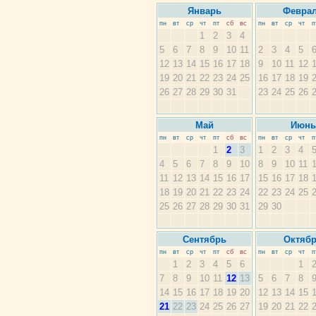
Январь
Февра
пн
вт
ср
чт
пт
сб
вс
пн
вт
ср
чт
п
1
2
3
4
5
6
7
8
9
10
11
2
3
4
5
12
13
14
15
16
17
18
9
10
11
12
19
20
21
22
23
24
25
16
17
18
19
26
27
28
29
30
31
23
24
25
26
Май
Июнь
пн
вт
ср
чт
пт
сб
вс
пн
вт
ср
чт
п
1
2
3
1
2
3
4
4
5
6
7
8
9
10
8
9
10
11
11
12
13
14
15
16
17
15
16
17
18
18
19
20
21
22
23
24
22
23
24
25
25
26
27
28
29
30
31
29
30
Сентябрь
Октяб
пн
вт
ср
чт
пт
сб
вс
пн
вт
ср
чт
п
1
2
3
4
5
6
1
7
8
9
10
11
12
13
5
6
7
8
14
15
16
17
18
19
20
12
13
14
15
21
22
23
24
25
26
27
19
20
21
22